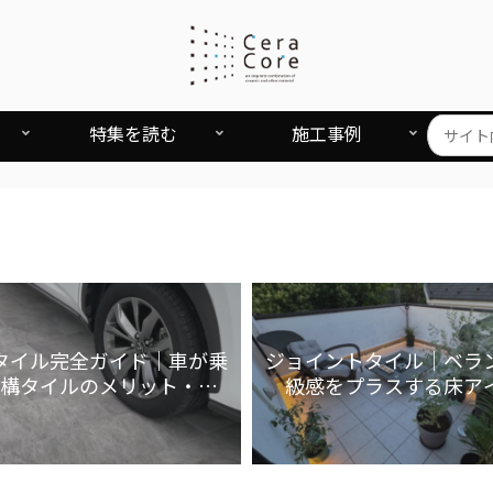
特集を読む
施工事例
タイル完全ガイド｜車が乗
ジョイントタイル｜ベラ
構タイルのメリット・費
級感をプラスする床ア
用・施工方法