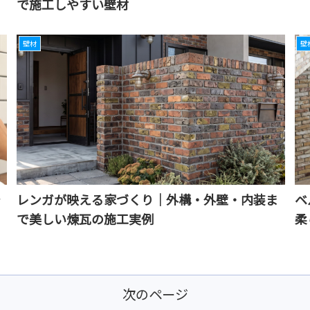
で施工しやすい壁材
壁材
壁
で
レンガが映える家づくり｜外構・外壁・内装ま
ベ
で美しい煉瓦の施工実例
柔
次のページ