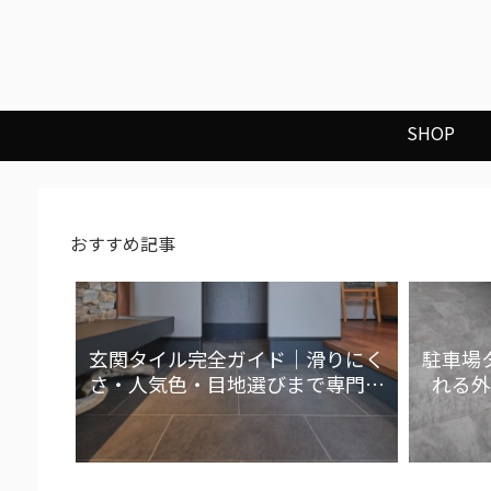
SHOP
おすすめ記事
玄関タイル完全ガイド｜滑りにく
駐車場
さ・人気色・目地選びまで専門店
れる外
が解説