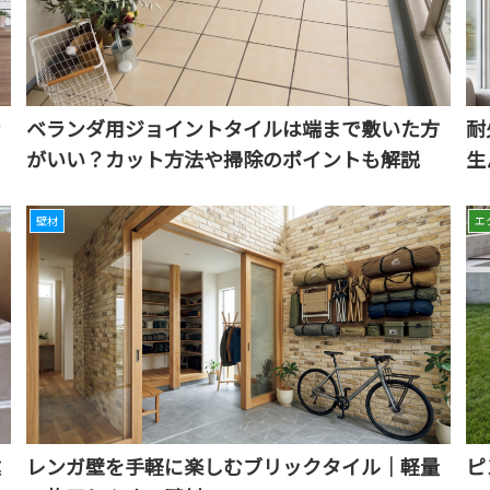
ン
ベランダ用ジョイントタイルは端まで敷いた方
耐
がいい？カット方法や掃除のポイントも解説
生
壁材
エ
違
レンガ壁を手軽に楽しむブリックタイル｜軽量
ピ