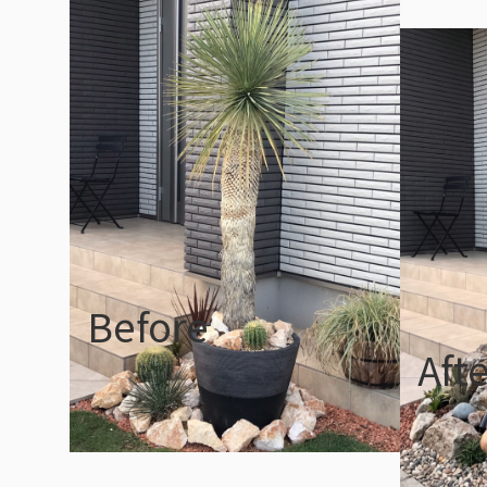
Before
Aft