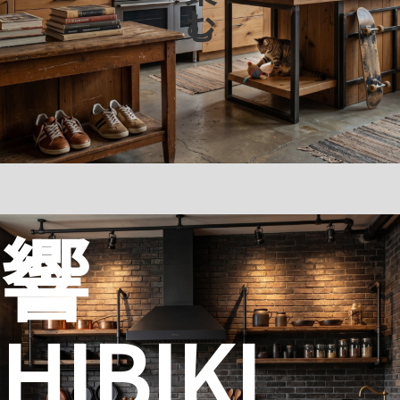
響
HIBIKI