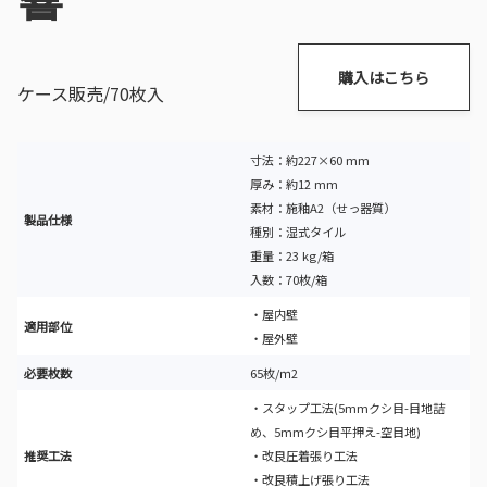
購入はこちら
ケース販売/70枚入
寸法：約227×60 mm
厚み：約12 mm
素材：施釉A2（せっ器質）
製品仕様
種別：湿式タイル
重量：23 kg/箱
入数：70枚/箱
・屋内壁
適用部位
・屋外壁
必要枚数
65枚/ｍ2
・スタップ工法(5mmクシ目-目地詰
め、5mmクシ目平押え-空目地)
推奨工法
・改良圧着張り工法
・改良積上げ張り工法