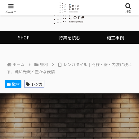
メニュー
検索
SHOP
特集を読む
施工事例
ホーム
壁材
レンガタイル｜門柱・壁・内装に映え
る、鈍い光沢と豊かな表情
壁材
レンガ