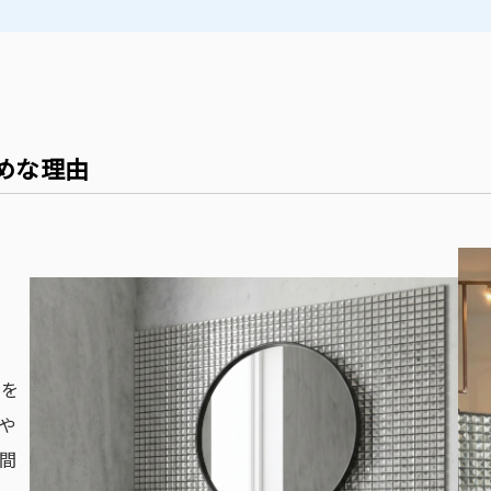
めな理由
さを
や
間