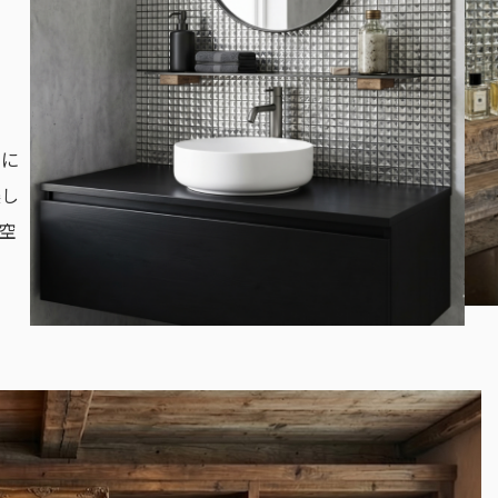
しに
美し
空