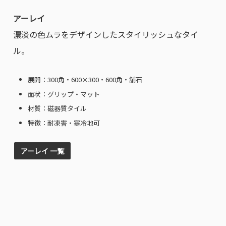
アーレイ
濃淡の色ムラをデザインしたスタイリッシュなタイ
ル。
展開：300角・600×300・600角・舗石
面状：グリップ・マット
材質：磁器質タイル
特徴：耐凍害・寒冷地可
アーレイ 一覧