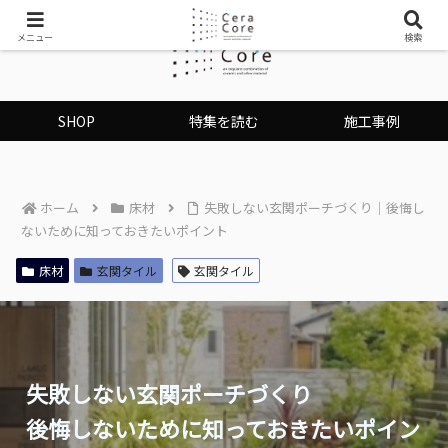
メニュー
検索
SHOP
特集を読む
施工事例
ホーム
床材
失敗しない玄関ポーチづくり｜後悔し
ないために知っておきたいポイント
床材
玄関タイル
玄関タイル
失敗しない玄関ポーチづくり
後悔しないために知っておきたいポイン