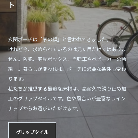
ト
玄関ポーチは「家の顔」と言われてきました。
けれど今、求められているのは見た目だけではありま
せん。防犯、宅配ボックス、自転車やベビーカーの動
線…。暮らしが変われば、ポーチに必要な条件も変わ
ります。
私たちが推奨する最適な床材は、高耐久で滑り止め加
工のグリップタイルです。色や風合いが豊富なライン
ナップからお選びいただけます。
グリップタイル