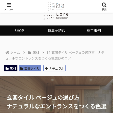
メニュー
検索
SHOP
特集を読む
施工事例
ホーム
床材
玄関タイル ベージュの選び方｜ナチ
ュラルなエントランスをつくる色選びのコツ
床材
玄関タイル
ナチュラル
玄関タイル ベージュの選び方
ナチュラルなエントランスをつくる色選