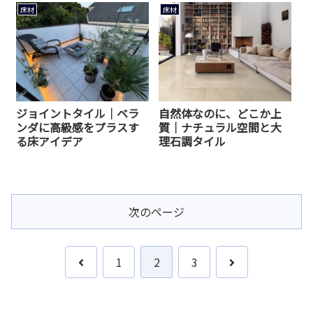
床材
床材
ジョイントタイル｜ベラ
自然体なのに、どこか上
ンダに高級感をプラスす
質｜ナチュラル空間と大
る床アイデア
理石調タイル
次のページ
前
次
1
2
3
へ
へ