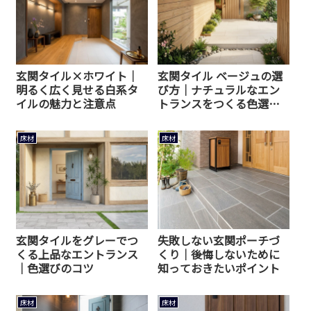
玄関タイル×ホワイト｜
玄関タイル ベージュの選
明るく広く見せる白系タ
び方｜ナチュラルなエン
イルの魅力と注意点
トランスをつくる色選び
のコツ
床材
床材
玄関タイルをグレーでつ
失敗しない玄関ポーチづ
くる上品なエントランス
くり｜後悔しないために
｜色選びのコツ
知っておきたいポイント
床材
床材