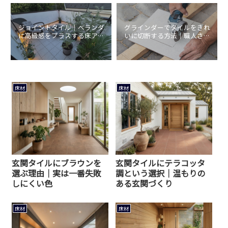
ジョイントタイル｜ベランダ
グラインダーでタイルをきれ
に高級感をプラスする床アイ
いに切断する方法｜職人さん
デア
直伝
床材
床材
玄関タイルにブラウンを
玄関タイルにテラコッタ
選ぶ理由｜実は一番失敗
調という選択｜温もりの
しにくい色
ある玄関づくり
床材
床材