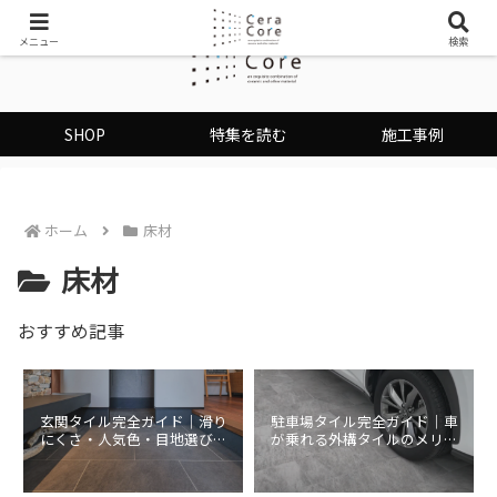
メニュー
検索
SHOP
特集を読む
施工事例
ホーム
床材
床材
おすすめ記事
玄関タイル完全ガイド｜滑り
駐車場タイル完全ガイド｜車
にくさ・人気色・目地選びま
が乗れる外構タイルのメリッ
で専門店が解説
ト・費用・施工方法